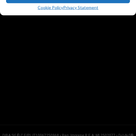
T.
+39 02 23052409
Cookie Policy
Privacy Statement
DIBA Srl © C.F/P.I. IT10067250968 • Reg. Imprese R.E.A. MI 2502077 • D-U-N-S®