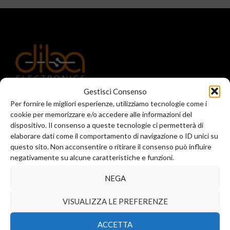
Registered office and commercial office:
Gestisci Consenso
Via Valera, 6
Per fornire le migliori esperienze, utilizziamo tecnologie come i
Arese (MI) 20044
cookie per memorizzare e/o accedere alle informazioni del
T.
+39 02 99246521
dispositivo. Il consenso a queste tecnologie ci permetterà di
elaborare dati come il comportamento di navigazione o ID unici su
F. +39 02 45508472
questo sito. Non acconsentire o ritirare il consenso può influire
info@diba-srl.com
negativamente su alcune caratteristiche e funzioni.
NEGA
Business location:
VISUALIZZA LE PREFERENZE
Via Reggio Emilia 34
Assago (MI) 20090
ACCETTA
T.
+39 02 23052013